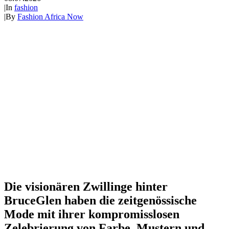
|
In
fashion
|
By
Fashion Africa Now
Die visionären Zwillinge hinter
BruceGlen
haben die zeitgenössische
Mode mit ihrer kompromisslosen
Zelebrierung von Farbe, Mustern und