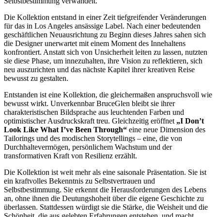
Selbstbestimmung verwandelt.
Die Kollektion entstand in einer Zeit tiefgreifender Veränderungen
für das in Los Angeles ansässige Label. Nach einer bedeutenden
geschäftlichen Neuausrichtung zu Beginn dieses Jahres sahen sich
die Designer unerwartet mit einem Moment des Innehaltens
konfrontiert. Anstatt sich von Unsicherheit leiten zu lassen, nutzten
sie diese Phase, um innezuhalten, ihre Vision zu reflektieren, sich
neu auszurichten und das nächste Kapitel ihrer kreativen Reise
bewusst zu gestalten.
Entstanden ist eine Kollektion, die gleichermaßen anspruchsvoll wie
bewusst wirkt. Unverkennbar BruceGlen bleibt sie ihrer
charakteristischen Bildsprache aus leuchtenden Farben und
optimistischer Ausdruckskraft treu. Gleichzeitig eröffnet
„I Don’t
Look Like What I’ve Been Through“
eine neue Dimension des
Tailorings und des modischen Storytellings – eine, die von
Durchhaltevermögen, persönlichem Wachstum und der
transformativen Kraft von Resilienz erzählt.
Die Kollektion ist weit mehr als eine saisonale Präsentation. Sie ist
ein kraftvolles Bekenntnis zu Selbstvertrauen und
Selbstbestimmung. Sie erkennt die Herausforderungen des Lebens
an, ohne ihnen die Deutungshoheit über die eigene Geschichte zu
überlassen. Stattdessen würdigt sie die Stärke, die Weisheit und die
Schönheit, die aus gelebten Erfahrungen entstehen, und macht