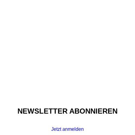
Fashion
,
Insights
UNPACKING
STRUCTURAL RACISM IN
FASHION – PART I
NEWSLETTER ABONNIEREN
Jetzt anmelden