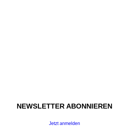
Culture
,
Sound
Q&A: Y’AKTOTO ÜBER
MODE, HEIMAT UND
QUALITY TIME
NEWSLETTER ABONNIEREN
Jetzt anmelden