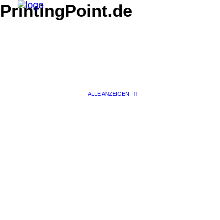
PrintingPoint.de
ALLE ANZEIGEN
Search