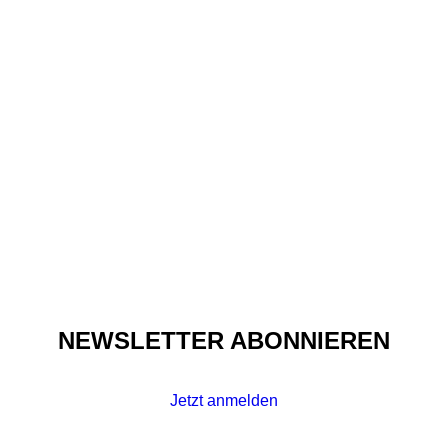
Events
,
Fashion
,
Insights
,
Made In Africa
AFRICA FASHION DAY
BERLIN – 2013
NEWSLETTER ABONNIEREN
Jetzt anmelden